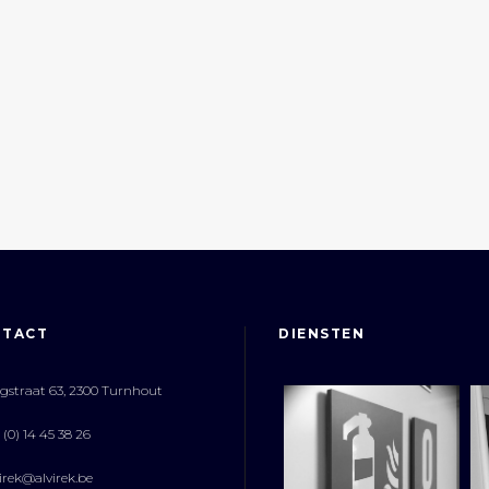
NTACT
DIENSTEN
straat 63, 2300 Turnhout
(0) 14 45 38 26
irek@alvirek.be